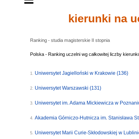
kierunki na 
Ranking - studia magisterskie II stopnia
Polska - Ranking uczelni wg całkowitej liczby kierun
Uniwersytet Jagielloński w Krakowie
(136)
1.
Uniwersytet Warszawski
(131)
2.
Uniwersytet im. Adama Mickiewicza w Poznan
3.
Akademia Górniczo-Hutnicza im. Stanisława S
4.
Uniwersytet Marii Curie-Skłodowskiej w Lublin
5.