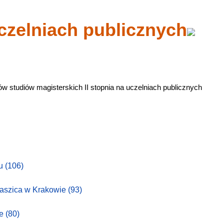
uczelniach publicznych
ków studiów magisterskich II stopnia na uczelniach publicznych
iu
(106)
taszica w Krakowie
(93)
ie
(80)