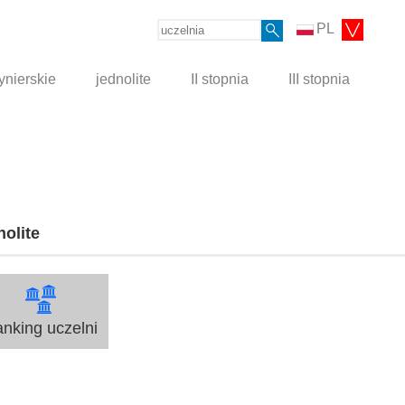
PL
ynierskie
jednolite
II stopnia
III stopnia
nolite
nking uczelni