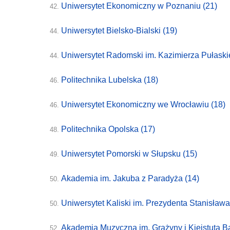
Uniwersytet Ekonomiczny w Poznaniu
(21)
42.
Uniwersytet Bielsko-Bialski
(19)
44.
Uniwersytet Radomski im. Kazimierza Pułask
44.
Politechnika Lubelska
(18)
46.
Uniwersytet Ekonomiczny we Wrocławiu
(18)
46.
Politechnika Opolska
(17)
48.
Uniwersytet Pomorski w Słupsku
(15)
49.
Akademia im. Jakuba z Paradyża
(14)
50.
Uniwersytet Kaliski im. Prezydenta Stanisła
50.
Akademia Muzyczna im. Grażyny i Kiejstuta 
52.