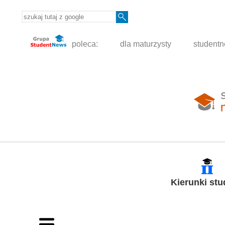
poleca:
dla maturzysty
student
Kierunki st