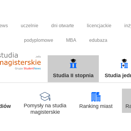
news
uczelnie
dni otwarte
licencjackie
inż
podyplomowe
MBA
edubaza
Studia II stopnia
Studia jed
Pomysły na studia
udiów
Ranking miast
Ra
magisterskie