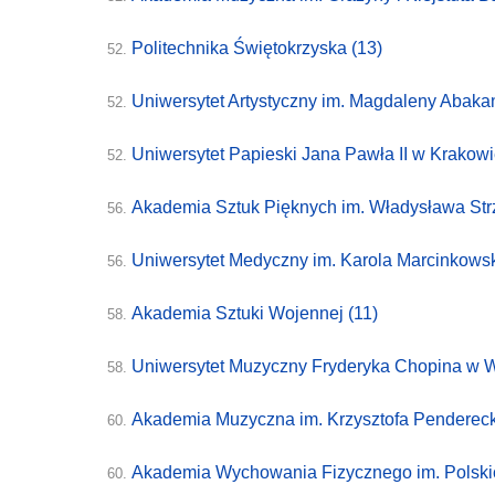
Politechnika Świętokrzyska
(13)
52.
Uniwersytet Artystyczny im. Magdaleny Abak
52.
Uniwersytet Papieski Jana Pawła II
w Krakowi
52.
Akademia Sztuk Pięknych im. Władysława St
56.
Uniwersytet Medyczny im. Karola Marcinkow
56.
Akademia Sztuki Wojennej
(11)
58.
Uniwersytet Muzyczny Fryderyka Chopina w 
58.
Akademia Muzyczna im. Krzysztofa Penderec
60.
Akademia Wychowania Fizycznego im. Polski
60.