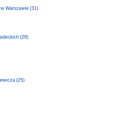
o w Warszawie
(31)
iadeckich
(28)
iewicza
(25)