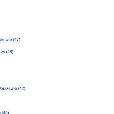
rakowie
(47)
zczy
(46)
Warszawie
(42)
h
(40)