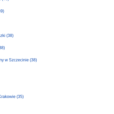
39)
szki
(38)
38)
ny w Szczecinie
(38)
 Krakowie
(35)