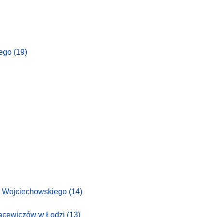
iego
(19)
wa Wojciechowskiego
(14)
Bacewiczów w Łodzi
(13)